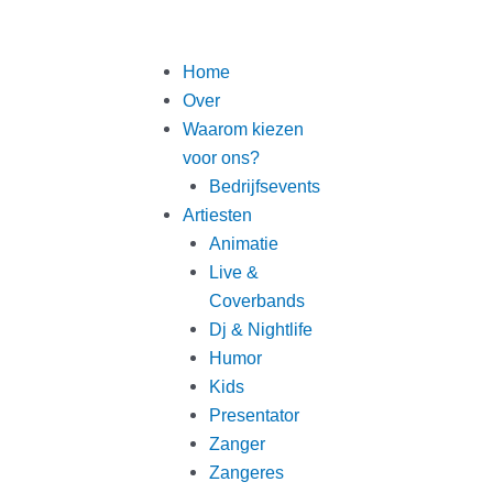
Spring
naar
de
Home
inhoud
Over
Waarom kiezen
voor ons?
Bedrijfsevents
Artiesten
Animatie
Live &
Coverbands
Dj & Nightlife
Humor
Kids
Presentator
Zanger
Zangeres