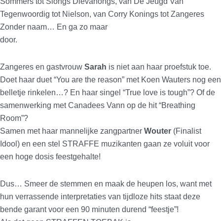
Sommers tot Slongs Dievanongs, van De Jeugd Van
Tegenwoordig tot Nielson, van Corry Konings tot Zangeres
Zonder naam… En ga zo maar
door.
Zangeres en gastvrouw
Sarah
is niet aan haar proefstuk toe.
Doet haar duet “You are the reason” met Koen Wauters nog een
belletje rinkelen…? En haar singel “True love is tough”? Of de
samenwerking met Canadees Vann op de hit “Breathing
Room”?
Samen met haar mannelijke zangpartner
Wouter
(Finalist
Idool) en een stel STRAFFE muzikanten gaan ze voluit voor
een hoge dosis feestgehalte!
Dus… Smeer de stemmen en maak de heupen los, want met
hun verrassende interpretaties van tijdloze hits staat deze
bende garant voor een 90 minuten durend “feestje”!